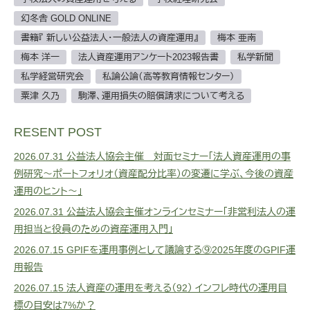
幻冬舎 GOLD ONLINE
書籍『 新しい公益法人・一般法人の資産運用』
梅本 亜南
梅本 洋一
法人資産運用アンケート2023報告書
私学新聞
私学経営研究会
私論公論（高等教育情報センター）
粟津 久乃
駒澤、運用損失の賠償請求について考える
RESENT POST
2026.07.31
公益法人協会主催 対面セミナー「法人資産運用の事
例研究～ポートフォリオ（資産配分比率）の変遷に学ぶ、今後の資産
運用のヒント～」
2026.07.31
公益法人協会主催オンラインセミナー「非営利法人の運
用担当と役員のための資産運用入門」
2026.07.15
GPIFを運用事例として議論する⑨2025年度のGPIF運
用報告
2026.07.15
法人資産の運用を考える（92） インフレ時代の運用目
標の目安は7%か？