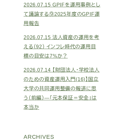
2026.07.15
GPIFを運用事例とし
て議論する⑨2025年度のGPIF運
用報告
2026.07.15
法人資産の運用を考
える（92） インフレ時代の運用目
標の目安は7%か？
2026.07.14
【財団法人・学校法人
のための資産運用入門(16)】国立
大学の共同運用整備の報道に思
う（前編）―「元本保証＝安全」は
本当か
ARCHIVES