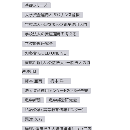
基礎シリーズ
大学資金運用とガバナンス危機
学校法人・公益法人の資産運用入門
学校法人の資産運用を考える
学校経理研究会
幻冬舎 GOLD ONLINE
書籍『 新しい公益法人・一般法人の資
産運用』
梅本 亜南
梅本 洋一
法人資産運用アンケート2023報告書
私学新聞
私学経営研究会
私論公論（高等教育情報センター）
粟津 久乃
駒澤、運用損失の賠償請求について考