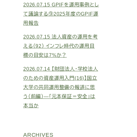
2026.07.15
GPIFを運用事例とし
て議論する⑨2025年度のGPIF運
用報告
2026.07.15
法人資産の運用を考
える（92） インフレ時代の運用目
標の目安は7%か？
2026.07.14
【財団法人・学校法人
のための資産運用入門(16)】国立
大学の共同運用整備の報道に思
う（前編）―「元本保証＝安全」は
本当か
ARCHIVES