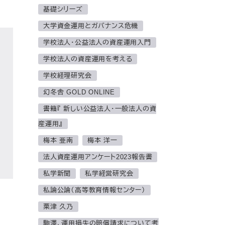
基礎シリーズ
大学資金運用とガバナンス危機
学校法人・公益法人の資産運用入門
学校法人の資産運用を考える
学校経理研究会
幻冬舎 GOLD ONLINE
書籍『 新しい公益法人・一般法人の資
産運用』
梅本 亜南
梅本 洋一
法人資産運用アンケート2023報告書
私学新聞
私学経営研究会
私論公論（高等教育情報センター）
粟津 久乃
駒澤、運用損失の賠償請求について考