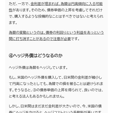
ただ、一方で、
金利差が埋まれば、為替は円高傾向に入る可能
性
があります。そのため、債券単価の上昇を考慮してそれだけ
で、購入するような投機的なことはすべきではないと考えられ
ます。
為替の変動というのは、債券の利回りという利益をあっという
間に打ち消すことがあるので注意が必要
です。
④ヘッジ外債はどうなるのか
ヘッジ外債は為替をヘッジしています。
もし、米国のヘッジ外債を購入して、日米間の金利差が縮小し
て円高になったとしても、為替での損を被ることは避けられま
す。そうなると、③の債券単価の上昇を得られて、良いのでは、
と考える法人もあるかもしれません。
しかし、日米間はまだまだ金利差が大きいので、今、米国の債
券にヘッジをかけると、ヘッジコストという手数料が高いです。