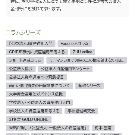
特に、今の学校法人にとって優先事項とも弊社が考える借入
金利等にも触れて参ります。
コラムシリーズ
『公益法人』資産運用入門
Facebookコラム
GPIFを事例に資産運用を考える
ZUU online
ショート連載コラム
リーマンショック時の二の轍を踏まない為に
公益法人協会
公益法人資産運用アンケート
公益法人資産運用への緊急提言
南山、運用損失の賠償請求について
基礎シリーズ
大学資金運用とガバナンス危機
学校法人・公益法人の資産運用入門
学校法人の資産運用を考える
学校経理研究会
幻冬舎 GOLD ONLINE
書籍『 新しい公益法人・一般法人の資産運用』
梅本 亜南