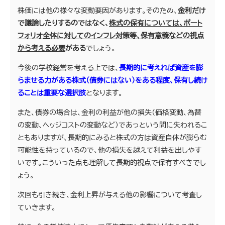
株価には他の様々な変動要因があります。そのため、
金利だけ
で議論したりするのではなく、
株式の保有については、ポート
フォリオ全体に対してのインフレ対策等、保有意義などの視点
から考える必要
がある
でしょう。
今後の学校経営を考える上では、
長期的に考えれば資産を膨
らませる力がある株式（債券にはない）をある程度、保有し続け
ることは重要な選択肢
となります。
また、債券の場合は、金利の利益が他の損失（価格変動、為替
の変動、ヘッジコストの変動など）であっという間に失われるこ
ともありますが、長期的にみると株式の方は資産自体が膨らむ
可能性を持っているので、他の損失を越えて利益を出しやす
いです。こういった点も理解して長期的視点で保有すべきでし
ょう。
次回も引き続き、金利上昇が与える他の影響について考査し
ていきます。