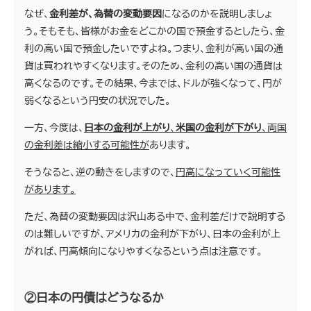
なぜ、
金利差が、為替の変動要因
になるのかを説明しましょ
う。そもそも、皆様がお金をどこかの国で預金するとしたら、金
利の高い国で預金したいですよね。つまり、金利が高い国の通
貨は買われやすくなります。そのため、金利の高い国の通貨は
高くなるのです。その結果、今までは、ドルが強くなって、円が
弱くなるという円安の状況でした。
一方、今度は、
日本の金利が上がり
、
米国の金利が下がり
、両国
の金利差は縮小する可能性が
あります。
そうなると、逆の動きをしますので、
円高になっていく可能性
があります。
ただ、為替の変動要因は沢山ある中で、金利差だけで説明する
のは難しいですが、アメリカの金利が下がり、日本の金利が上
がれば、円高傾向になりやすくなるという点は注意です。
②日本の円債はどうなるか