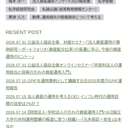
梅本 洋一
法人資産運用アンケート2023報告書
私学新聞
私学経営研究会
私論公論（高等教育情報センター）
粟津 久乃
駒澤、運用損失の賠償請求について考える
RESENT POST
2026.07.31
公益法人協会主催 対面セミナー「法人資産運用の事
例研究～ポートフォリオ（資産配分比率）の変遷に学ぶ、今後の資産
運用のヒント～」
2026.07.31
公益法人協会主催オンラインセミナー「非営利法人の運
用担当と役員のための資産運用入門」
2026.07.15
GPIFを運用事例として議論する⑨2025年度のGPIF運
用報告
2026.07.15
法人資産の運用を考える（92） インフレ時代の運用目
標の目安は7%か？
2026.07.14
【財団法人・学校法人のための資産運用入門(16)】国立
大学の共同運用整備の報道に思う（前編）―「元本保証＝安全」は本
当か