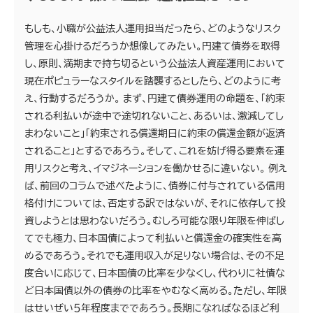
もしも、小職が公益法人運用担当だったら、どのようなリスク
管理を心掛けるだろうか想像してみたい。円建て債券を取得
し、原則、満期まで持ち切るという公益法人資産運用において
現在ポピュラーなスタイルを踏襲するとしたら、どのように考
え、行動するだろうか。 まず、円建て債券運用の命題を、｢約束
される利払いが途中で途切れないこと、あるいは、激減してし
まわないこと｣「約束される償還期日に約束の償還金額が返済
されること」とするであろう。そして、これを妨げ得る要素を運
用リスクと考え、イマジネーションを働かせるに違いない。 例え
ば、前回のコラムで述べたように、債券に付与されている信用
格付けについては、否定する訳ではないが、それに依存して投
資しようとは思わないだろう。むしろ可能な限り年限を伸ばし
てでも極力、日本国債によって利払いと償還金の確実性を高
めるであろう。それでも運用収入が足りない場合は、その不足
度合いに応じて、日本国債の比率を少なくし、代わりに社債な
ど日本国債以外の債券の比率をやむなく高める。ただし、年限
はせいぜい５年程度までであろう。長期になればなるほど利