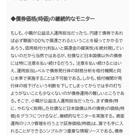
◆債券価格(時価)の継続的なモニター
もしも、小職が公益法人運用担当だったら、円建て債券であれ
ば必ず額面１００％で償還されるということを疑ってかかるで
あろう。信用格付け(利払いと償還金の確実性)を絶対視してい
ないのだから当然ではあるが、社債など日本国債以外の債券
には特に注意を払い続けるだろう。 注意を払い続けるとはい
え、運用担当レベルで債券発行体の財務分析を格付機関と同
じ水準で実施することは不可能である。しかも、格付機関が発
行体の格下げという判断を下してしまってからでは手の打ち
ようがないことも少なくないのが債券運用の難しいところであ
る。そこで、小職が公益法人運用担当だったら、まず債券(特
に、やむなく取得した社債など日本国債以外の債券)の価格(時
価)をグラフにつけるなど、継続的なモニターを実施する。 資産
運用のリスク管理を行う上で証券価格(時価)は、誰でも手に入
れることができるシンプルかつ重要な情報ソースである。債券