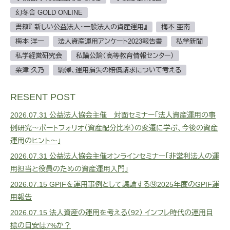
幻冬舎 GOLD ONLINE
書籍『 新しい公益法人・一般法人の資産運用』
梅本 亜南
梅本 洋一
法人資産運用アンケート2023報告書
私学新聞
私学経営研究会
私論公論（高等教育情報センター）
粟津 久乃
駒澤、運用損失の賠償請求について考える
RESENT POST
2026.07.31
公益法人協会主催 対面セミナー「法人資産運用の事
例研究～ポートフォリオ（資産配分比率）の変遷に学ぶ、今後の資産
運用のヒント～」
2026.07.31
公益法人協会主催オンラインセミナー「非営利法人の運
用担当と役員のための資産運用入門」
2026.07.15
GPIFを運用事例として議論する⑨2025年度のGPIF運
用報告
2026.07.15
法人資産の運用を考える（92） インフレ時代の運用目
標の目安は7%か？