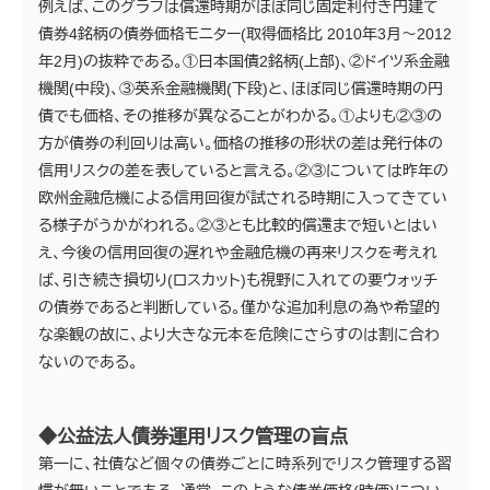
例えば、このグラフは償還時期がほぼ同じ固定利付き円建て
債券4銘柄の債券価格モニター(取得価格比 2010年3月～2012
年2月)の抜粋である。①日本国債2銘柄(上部)、②ドイツ系金融
機関(中段)、③英系金融機関(下段)と、ほぼ同じ償還時期の円
債でも価格、その推移が異なることがわかる。①よりも②③の
方が債券の利回りは高い。価格の推移の形状の差は発行体の
信用リスクの差を表していると言える。②③については昨年の
欧州金融危機による信用回復が試される時期に入ってきてい
る様子がうかがわれる。②③とも比較的償還まで短いとはい
え、今後の信用回復の遅れや金融危機の再来リスクを考えれ
ば、引き続き損切り(ロスカット)も視野に入れての要ウォッチ
の債券であると判断している。僅かな追加利息の為や希望的
な楽観の故に、より大きな元本を危険にさらすのは割に合わ
ないのである。
◆公益法人債券運用リスク管理の盲点
第一に、社債など個々の債券ごとに時系列でリスク管理する習