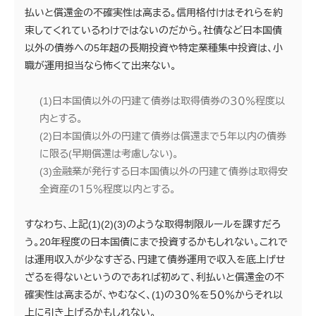
払いと償還金の不確実性は高まる。信用格付けはそれらを約
束してくれているわけではないのだから。社債など日本国債
以外の債券への5年超の長期投資や特定業種集中投資は、小
職が運用担当なら怖くて出来ない。
(1)日本国債以外の円建て債券は取得債券の３０％程度以
内とする。
(2)日本国債以外の円建て債券は償還まで５年以内の債券
に限る(早期償還は考慮しない)。
(3)金融業が発行する日本国債以外の円建て債券は取得安
全資産の１５％程度以内とする。
すなわち、上記(1)(2)(3)のような取得制限ルールを課すだろ
う。20年程度の日本国債にまで投資するかもしれない。これで
は運用収入が少なすぎる、円建て債券運用で収入を底上げせ
ざるを得ないというのであれば初めて、利払いと償還金の不
確実性は高まるが、やむなく、(1)の３０％を５０％からそれ以
上に引き上げるかもしれない。