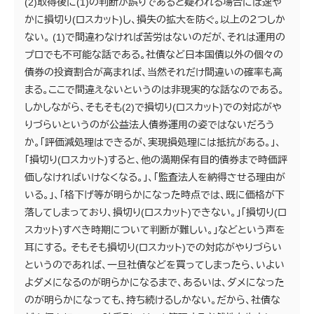
(2)取得後に(1)の判断が誤りであると疑われる場合には速や
かに損切り(ロスカット)し、損失の拡大を防ぐ。以上の２つしか
ない。 (1)で間違わなければ苦労はないのだが、それは運用の
プロでも不可能な話である。社債など日本国債以外の個々の
債券の投資割合が高まれば、当然それだけ間違いの確率も高
まる。ここで間違えないというのは非現実的な話なのである。
しかしながら、そもそも(2)で損切り(ロスカット)での対応がや
りづらいというのが公益法人債券運用の姿ではないだろう
か。「評価減処理はできるが、実現損処理には抵抗がある。」、
「損切り(ロスカット)すると、他の満期保有目的債券まで時価評
価しなければいけなくなる。」、「監査法人を納得させる理由が
いる。」、「格下げ等が明らかになった時点では、既に価格が下
落してしまっており、損切り(ロスカット)できない。」「損切り(ロ
スカット)すべき時期について判断が難しい。」などという声を
耳にする。 そもそも損切り(ロスカット)での対応がやりづらい
というのであれば、一旦社債などを買ってしまったら、いよい
よダメになるのが明らかになるまで、あるいは、ダメになった
のが明らかになっても、持ち続けるしかない。だから、社債な