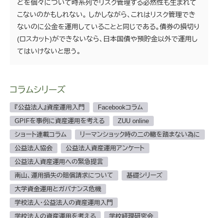
どを個々について時系列でリスク管理する必然性も生まれて
こないのかもしれない。 しかしながら、これはリスク管理でき
ないのに公金を運用していることと同じである。債券の損切り
(ロスカット)ができないなら、日本国債や預貯金以外で運用し
てはいけないと思う。
コラムシリーズ
『公益法人』資産運用入門
Facebookコラム
GPIFを事例に資産運用を考える
ZUU online
ショート連載コラム
リーマンショック時の二の轍を踏まない為に
公益法人協会
公益法人資産運用アンケート
公益法人資産運用への緊急提言
南山、運用損失の賠償請求について
基礎シリーズ
大学資金運用とガバナンス危機
学校法人・公益法人の資産運用入門
学校法人の資産運用を考える
学校経理研究会