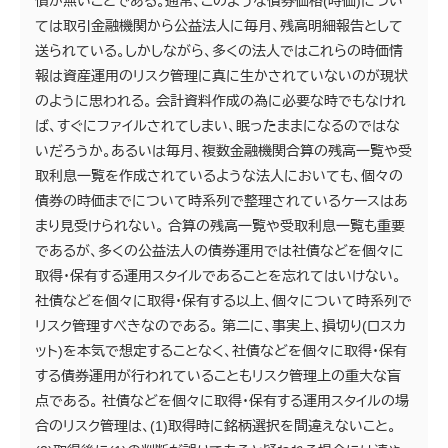
慣が無いことである。通常、このような債券価格(時価)につい
ては取引金融機関から公益法人に毎月、残高明細報告として
送られている。しかしながら、多くの法人ではこれらの時価情
報は資産運用のリスク管理に真に生かされていないのが現状
のように思われる。 会計資料作成の為に必要な時でもなけれ
ば、すぐにファイルされてしまい、眠ったままになるのではな
いだろうか。あるいは毎月、複数金融機関合算の残高一覧や受
取利息一覧を作成されているような法人においても、個々の
債券の時価までについて時系列で整理されているケースはあ
まり見受けられない。 合算の残高一覧や受取利息一覧も重要
であるが、多くの公益法人の債券運用では社債などを個々に
取得・保有する運用スタイルであることを忘れてはいけない。
社債などを個々に取得・保有する以上、個々について時系列で
リスク管理すべきなのである。 第二に、事実上、損切り(ロスカ
ット)を本気で想定することなく、社債などを個々に取得・保有
する債券運用が行われていることもリスク管理上の重大な盲
点である。 社債などを個々に取得・保有する運用スタイルの場
合のリスク管理は、(1)取得時に銘柄選択を間違えないこと。