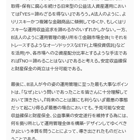
取得・保有に腐心を続ける旧来型の公益法人資産運用におい
ては『YES＝諦めざるを得ない』であろう。A法人のように、よ
りリスキーかつ複雑な金融商品に傾倒してゆくか、もしくはリ
スキーな運用収益追求を諦めるかのいずれかしかない。一方、
B法人のように運用管理の拠り所を①金融市場全体(≒それを
トレースするようなオーソドックスなETF(上場投資信託)など
を活用)や、各市場への②資産配分比率とするような手法であ
れば『NO＝諦めることはない』であると考える。安定収益確保
と財産保全の両立は十分可能である。
最後に、B法人が今の姿の運用管理に至った最も大事なポイン
トは、「なぜ」という問いであったことを皆さんに十分理解して
おいて頂きたい。『将来のことは誰にも判らない』『最悪の事態
だって起こり得る』『最悪の場合においても、予見可能な安定
収益確保と財産保全、公益事業の安定遂行を維持する為には、
何を拠り所として運用管理全体を構築・デザインしてゆくべき
か』という本質を問うことによって、導き出されたものだとい
うことである。