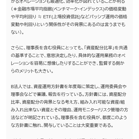
かるオペレーションも最適化、効率化が図れていることが判る
（＊金融市場平均指数(ベンチマーク・インデックス)の価格変動
や平均利回り ≒ ETF(上場投資信託)などパッシブ運用の価格
変動や利回りという関係性がその背景にあるのは言うまでも
ない）。
さらに、理事長を含む役員にとっても、「資産配分比率」を共通
の基準することで、意思決定したり、具体的な運用業務のオペ
レーションを容易に想像したりすることができ、監督する側か
らのメリットも大きい。
B法人では、資産運用方針書を年度毎に策定し、運用委員会や
理事会などで審議、報告を行っている。方針書には、資産配分
比率、資産配分の背景となる考え方、組み入れ可能な資産/組
み入れ出来ない資産とその理由、運用モニター/リスク管理の方
法などが明記されている。理事長を含む役員が、都度このよう
な方針書に触れ、関与していることは大変重要である。