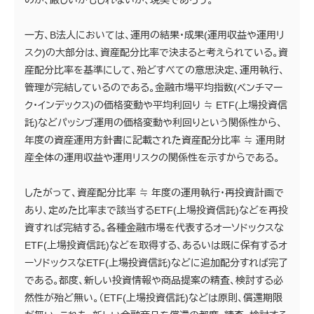
一方、B法人においては、運用の結果・成果(運用収益や運用リ
スク)の大部分は、資産配分比率で決まると考えられている。資
産配分比率を基準にして、殆どすべての意思決定、運用執行、
管理が完結しているのである。金融市場平均指数(ベンチマー
ク・インデックス)の価格変動や平均利回り ≒ ETF(上場投資信
託)などパッシブ運用の価格変動や利回りという関係性から、
年度の資産運用方針書に記載された資産配分比率 ≒ 運用財
産全体の運用収益や運用リスクの関係性を示すからである。
したがって、資産配分比率 ≒ 年度の運用執行・再投資計画で
あり、定めた比率まで該当するETF(上場投資信託)などを再投
資すれば完結する。各種金融市場を代表するオーソドックスな
ETF(上場投資信託)などを取得する、あるいは既に保有するオ
ーソドックスなETF(上場投資信託)などに追加配分すれば完了
である。都度、新しい投資情報や商品提案の精査、検討する必
然性が殆ど無い。（ETF(上場投資信託)などは原則、償還期限