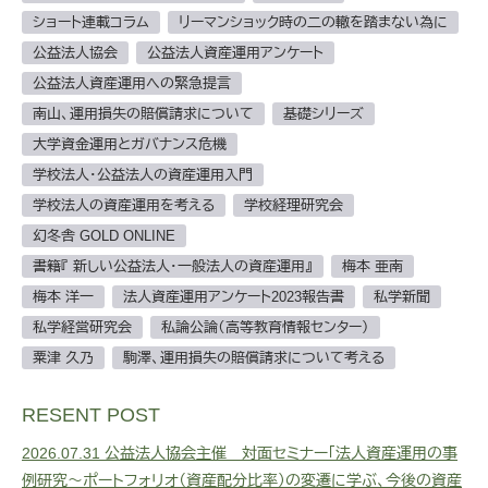
ショート連載コラム
リーマンショック時の二の轍を踏まない為に
公益法人協会
公益法人資産運用アンケート
公益法人資産運用への緊急提言
南山、運用損失の賠償請求について
基礎シリーズ
大学資金運用とガバナンス危機
学校法人・公益法人の資産運用入門
学校法人の資産運用を考える
学校経理研究会
幻冬舎 GOLD ONLINE
書籍『 新しい公益法人・一般法人の資産運用』
梅本 亜南
梅本 洋一
法人資産運用アンケート2023報告書
私学新聞
私学経営研究会
私論公論（高等教育情報センター）
粟津 久乃
駒澤、運用損失の賠償請求について考える
RESENT POST
2026.07.31
公益法人協会主催 対面セミナー「法人資産運用の事
例研究～ポートフォリオ（資産配分比率）の変遷に学ぶ、今後の資産