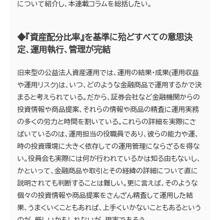
について紹介し、本連載コラムを総括したい。
◆『資産配分比率』を基準に殆どすべての意思決
定、運用執行、管理が完結
旧来型の公益法人資産運用では、運用の結果・成果(運用収益
や運用リスク)は、いつ、どのような金融商品で運用するかで決
まると考えられている。だから、証券会社など金融機関からの
投資情報や商品提案、それらの情報や商品の精査に運用実務
の多くの労力と時間を割いている。これらの詳細を実際にさ
ばいているのは、運用担当の役職員であり、彼らの能力や運、
時の投資環境に大きく依存しての運用管理にならざるを得な
い。役員会も実際には何が行われているかは知る由もないし、
かといって、金融商品や取引とその経緯の詳細について直に
説明されても判断することは難しい。更に言えば、そのような
個々の投資情報や商品提案をさんざん精査して運用した結
果、うまくいくこともあれば、上手くいかないこともあるという
のが、厳しいかもしれないが、現実であろう。