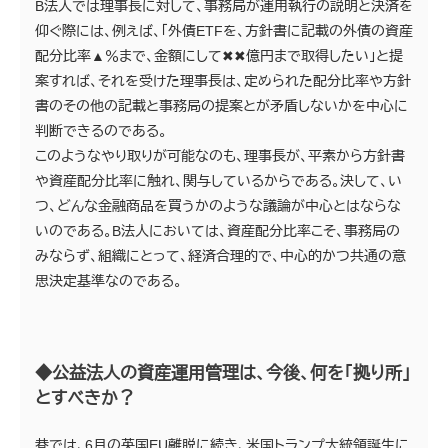
B法人では理事長に対して、事務局が運用執行の説明と決済を
仰ぐ際には、例えば、「外債ETFを、方針書に記載の外債の資産
配分比率▲％まで、金額にして✖✖億円まで取得したい」と提
案すれば、それを受けた理事長は、定められた配分比率や方針
書のその他の記載と事務局の提案とが矛盾しないかを中心に
判断できるのである。
このようなやり取りが可能なのも、理事長が、平素から方針書
や資産配分比率に触れ、関与しているからである。決して、い
つ、どんな金融商品を買うかのような議論が中心とはならな
いのである。B法人においては、資産配分比率こそ、事務局の
みならず、組織にとって、経済合理的で、中心的かつ共通の意
思決定基準なのである。
◆公益法人の資産運用管理は、今後、何を「拠り所」
とすべきか？
巷では、6月の英国EU離脱に続き、米国トランプ大統領誕生に