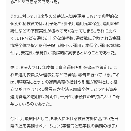
ることができるのであった。
それに対して、旧来型の公益法人資産運用において典型的な
個別銘柄投資では、利子配当利回り、運用元本保全、運用の継
続性などの不確実性が極めて高くなってしまう。それに比べ
て、ETFなどを通じた十分な銘柄数、通貨数に分散される金融
市場全体で捉えた利子配当利回り、運用元本保全、運用の継続
性は、安定性、予見性が飛躍的に高まるということであった。
更に、B法人では、年度毎に資産運用方針を書面で策定し、こ
れを運用委員会や理事会などで審議、報告を行っている。これ
は、事務局にとっての運用業務の指針や引継ぎ資料として役
立つだけではなく。役員を含む法人組織全体にとっても資産
運用管理の透明性、説明性、一貫性、継続性の維持に大いに寄
与しているのであった。
今回は、最終回として、B法人における投資方針に基づいた日
常の運用実務オペレーション（事務局と理事長の業務の様子）