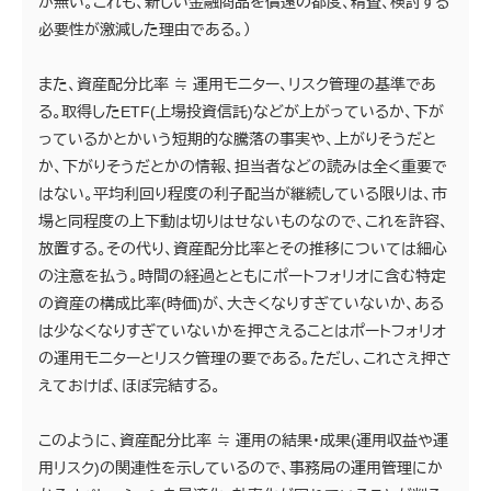
が無い。これも、新しい金融商品を償還の都度、精査、検討する
必要性が激減した理由である。）
また、資産配分比率 ≒ 運用モニター、リスク管理の基準であ
る。取得したETF(上場投資信託)などが上がっているか、下が
っているかとかいう短期的な騰落の事実や、上がりそうだと
か、下がりそうだとかの情報、担当者などの読みは全く重要で
はない。平均利回り程度の利子配当が継続している限りは、市
場と同程度の上下動は切りはせないものなので、これを許容、
放置する。その代り、資産配分比率とその推移については細心
の注意を払う。時間の経過とともにポートフォリオに含む特定
の資産の構成比率(時価)が、大きくなりすぎていないか、ある
は少なくなりすぎていないかを押さえることはポートフォリオ
の運用モニターとリスク管理の要である。ただし、これさえ押さ
えておけば、ほぼ完結する。
このように、資産配分比率 ≒ 運用の結果・成果(運用収益や運
用リスク)の関連性を示しているので、事務局の運用管理にか