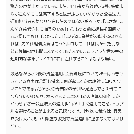
驚きの声が上がっている。また、昨年来から為替、債券、株式市
場がこんなにも乱高下するとは想定していなかった公益法人
運用担当者もかなり存在したのではないだろうか。「まさか、こ
んな異常低金利に陥るのであれば、もっと前に超長期国債で
も取得しておけばよかった。」「こんなに為替が反転するのであ
れば、先の仕組債投資はもっと抑制しておけば良かった。」な
どと後悔の声も聞こえてくる。B法人では、こういった世の中の
短期的な事象、“ノイズ”に右往左往することはもはや無い。
残念ながら、今後の資産運用、投資環境について唯一はっきり
している真実は①誰も将来に何が起こるかは絶対に知りえな
いことである。だから、②専門家の予測や見通しでさえ当てに
ならないいわんや、素人であることの自認の有無の如何にか
かわらず②一公益法人の運用担当が上手く運用できる、トラブ
ルを避けることが出来ると己惚れてはいけない。我々は、真実
を受け入れ、もっと謙虚な姿勢で資産運用に望まなくてはいけ
ない。