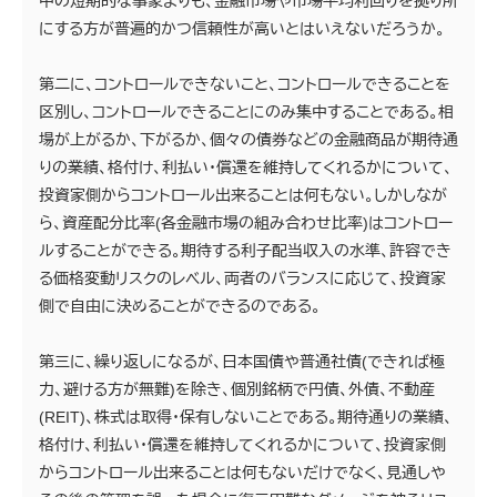
中の短期的な事象よりも、金融市場や市場平均利回りを拠り所
にする方が普遍的かつ信頼性が高いとはいえないだろうか。
第二に、コントロールできないこと、コントロールできることを
区別し、コントロールできることにのみ集中することである。相
場が上がるか、下がるか、個々の債券などの金融商品が期待通
りの業績、格付け、利払い・償還を維持してくれるかについて、
投資家側からコントロール出来ることは何もない。しかしなが
ら、資産配分比率(各金融市場の組み合わせ比率)はコントロー
ルすることができる。期待する利子配当収入の水準、許容でき
る価格変動リスクのレベル、両者のバランスに応じて、投資家
側で自由に決めることができるのである。
第三に、繰り返しになるが、日本国債や普通社債(できれば極
力、避ける方が無難)を除き、個別銘柄で円債、外債、不動産
(REIT)、株式は取得・保有しないことである。期待通りの業績、
格付け、利払い・償還を維持してくれるかについて、投資家側
からコントロール出来ることは何もないだけでなく、見通しや