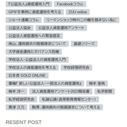
『公益法人』資産運用入門
Facebookコラム
GPIFを事例に資産運用を考える
ZUU online
ショート連載コラム
リーマンショック時の二の轍を踏まない為に
公益法人協会
公益法人資産運用アンケート
公益法人資産運用への緊急提言
南山、運用損失の賠償請求について
基礎シリーズ
大学資金運用とガバナンス危機
学校法人・公益法人の資産運用入門
学校法人の資産運用を考える
学校経理研究会
幻冬舎 GOLD ONLINE
書籍『 新しい公益法人・一般法人の資産運用』
梅本 亜南
梅本 洋一
法人資産運用アンケート2023報告書
私学新聞
私学経営研究会
私論公論（高等教育情報センター）
粟津 久乃
駒澤、運用損失の賠償請求について考える
RESENT POST