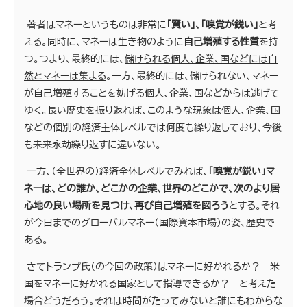
著者はマネーというものは非常に
「賢い」、「嗅覚が鋭い」
と考
える。同時に、マネーは生き物のように
自己増殖する性質
を持
つ。つまり、最終的には、
儲けられる個人、企業、国などには自
然とマネーは集まる
。一方、最終的には、儲けられない、マネー
が自己増殖することを妨げる個人、企業、国などからは逃げて
ゆく。長い歴史を振り返れば、このような現象は個人、企業、国
などの個別の経済主体レベルでは何度も繰り返しており、今後
も未来永劫繰り返すに違いない。
一方、（全世界の）経済全体レベルでみれば、
「嗅覚が鋭い」マ
ネーは、どの誰か、どこかの企業、世界のどこかで、次のより居
心地の良い場所を見つけ、再び自己増殖を図ろう
とする。それ
が今日までのグローバルマネー（国際資本市場）の姿、歴史で
ある。
さて
トランプ氏（の今回の政策）はマネーに好かれるか？ 米
国をマネーに好かれる国家として指導できるか？
と考えた
場合どうだろう。それは時間がたってみないと誰にもわからな