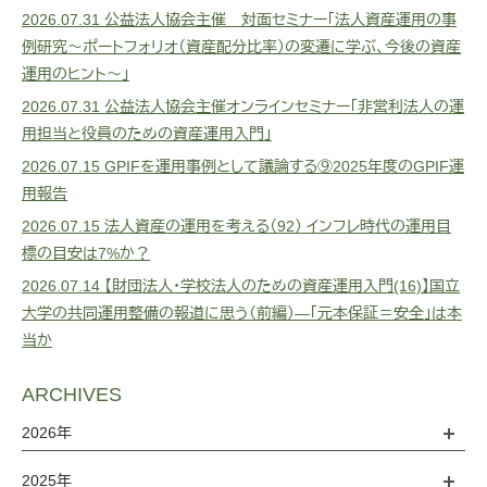
2026.07.31
公益法人協会主催 対面セミナー「法人資産運用の事
例研究～ポートフォリオ（資産配分比率）の変遷に学ぶ、今後の資産
運用のヒント～」
2026.07.31
公益法人協会主催オンラインセミナー「非営利法人の運
用担当と役員のための資産運用入門」
2026.07.15
GPIFを運用事例として議論する⑨2025年度のGPIF運
用報告
2026.07.15
法人資産の運用を考える（92） インフレ時代の運用目
標の目安は7%か？
2026.07.14
【財団法人・学校法人のための資産運用入門(16)】国立
大学の共同運用整備の報道に思う（前編）―「元本保証＝安全」は本
当か
ARCHIVES
2026年
2025年