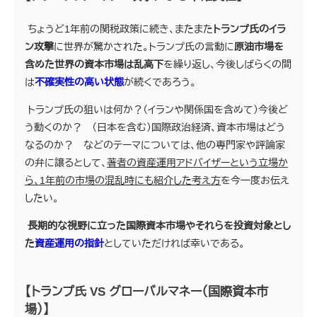
ちょうど1年前の関税政策に続き、またまた
トランプ氏のイラ
ン攻撃
に世界が驚かされた。トランプ氏の言動に
原油市場を
含めた世界の資本市場は乱高下
を繰り返し、今後しばらくの間
は
不確実性の高い状態
が続くであろう。
トランプ氏の狙いは何か？（イランや関係国を含めて）今後ど
う動くのか？ （日本を含む）国際政治経済、資本市場はどう
なるのか？ などのテーマについては、他の専門家や評論家
の弁に譲るとして、
著者の資産運用アドバイザーという立場か
ら、1年前の市場の混乱時にも紹介した考え方
を今一度お伝え
したい。
長期的な視野に立った国際資本市場やそれらを投資対象とし
た
資産運用の指針
としていただければ幸いである。
【トランプ氏 VS グローバルマネー（国際資本市
場）】