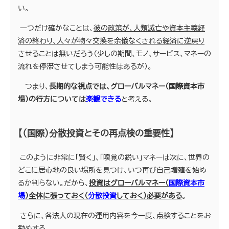
い。
一つだけ確かなことは、
彼の政策が、人類滅亡や資本主義経
済の終わり、人々が物々交換を余儀なくされる経済に逆戻り
させることは無いだろう
（少しの期間、モノ、サービス、マネーの
流れを停滞させてしまう可能性はあるが）。
つまり、
長期的な視点では、グローバルマネー（国際資本市
場）の行方については
楽観できる
と考える。
【（国際）分散投資とその再点検の重要性】
このように非常に「賢く」、「嗅覚の鋭い」マネーは次に、世界の
どこに居心地の良い場所を見つけ、いつ再び自己増殖を始め
るか判らない。だから、
投資はグローバルマネー（
国際資本市
場
）全体に張っておく（
分散投資
しておく）必要がある
。
さらに、各法人の現在の運用内容を今一度、点検することをお
勧めする。