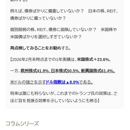
例えば、債券ばかりに偏重していないか？ 日本の株、REIT、
債券ばかりに偏っていないか？
個別銘柄の株、REIT、債券に固執していないか？ 米国株や
米国債ばかりを選好しすぎていないか？
再点検してみることをお勧め
する。
【2026年2月末時点までの1年実績は、
米国株式＋23.6%
。
一方、
欧州株式41.9%
、
日本株式50.5%
、
新興国株式61.4%
。
米ドルの強さを示す
ドル指数は▲8.0%
である。
将来は誰にも判らないが、これまでのトランプ氏の政策は、さ
ほど目を見張る効果を示していないようにも映る】
コラムシリーズ