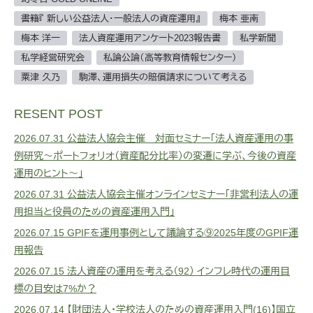
書籍『 新しい公益法人・一般法人の資産運用』
梅本 亜南
梅本 洋一
法人資産運用アンケート2023報告書
私学新聞
私学経営研究会
私論公論（高等教育情報センター）
粟津 久乃
駒澤、運用損失の賠償請求について考える
RESENT POST
2026.07.31
公益法人協会主催 対面セミナー「法人資産運用の事
例研究～ポートフォリオ（資産配分比率）の変遷に学ぶ、今後の資産
運用のヒント～」
2026.07.31
公益法人協会主催オンラインセミナー「非営利法人の運
用担当と役員のための資産運用入門」
2026.07.15
GPIFを運用事例として議論する⑨2025年度のGPIF運
用報告
2026.07.15
法人資産の運用を考える（92） インフレ時代の運用目
標の目安は7%か？
2026.07.14
【財団法人・学校法人のための資産運用入門(16)】国立