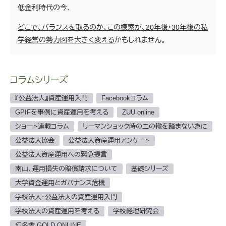
低金利時代の今、
どこで、バランスを取るのか、この模索が、20年後・30年後の私
学経営の勢力図を大きく変える
かもしれません。
コラムシリーズ
『公益法人』資産運用入門
Facebookコラム
GPIFを事例に資産運用を考える
ZUU online
ショート連載コラム
リーマンショック時の二の轍を踏まない為に
公益法人協会
公益法人資産運用アンケート
公益法人資産運用への緊急提言
南山、運用損失の賠償請求について
基礎シリーズ
大学資金運用とガバナンス危機
学校法人・公益法人の資産運用入門
学校法人の資産運用を考える
学校経理研究会
幻冬舎 GOLD ONLINE