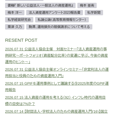
書籍『 新しい公益法人・一般法人の資産運用』
梅本 亜南
梅本 洋一
法人資産運用アンケート2023報告書
私学新聞
私学経営研究会
私論公論（高等教育情報センター）
粟津 久乃
駒澤、運用損失の賠償請求について考える
RESENT POST
2026.07.31
公益法人協会主催 対面セミナー「法人資産運用の事
例研究～ポートフォリオ（資産配分比率）の変遷に学ぶ、今後の資産
運用のヒント～」
2026.07.31
公益法人協会主催オンラインセミナー「非営利法人の運
用担当と役員のための資産運用入門」
2026.07.15
GPIFを運用事例として議論する⑨2025年度のGPIF運
用報告
2026.07.15
法人資産の運用を考える（92） インフレ時代の運用目
標の目安は7%か？
2026.07.14
【財団法人・学校法人のための資産運用入門(16)】国立