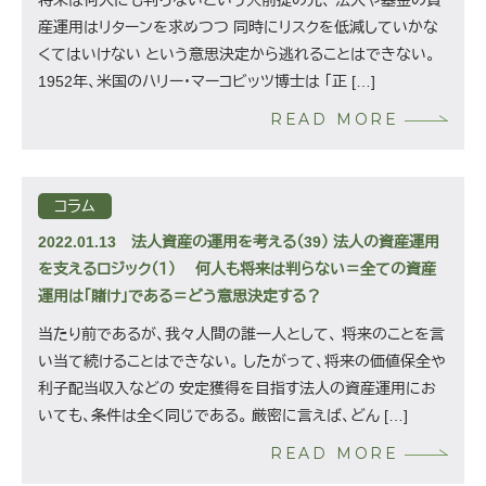
将来は何人にも判らないという大前提の元、 法人や基金の資
産運用はリターンを求めつつ 同時にリスクを低減していかな
くてはいけない という意思決定から逃れることはできない。
1952年、米国のハリー・マーコビッツ博士は 「正 […]
READ MORE
コラム
2022.01.13
法人資産の運用を考える（39） 法人の資産運用
を支えるロジック（１） 何人も将来は判らない＝全ての資産
運用は「賭け」である＝どう意思決定する？
当たり前であるが、我々人間の誰一人として、 将来のことを言
い当て続けることはできない。 したがって、将来の価値保全や
利子配当収入などの 安定獲得を目指す法人の資産運用にお
いても、条件は全く同じである。 厳密に言えば、どん […]
READ MORE