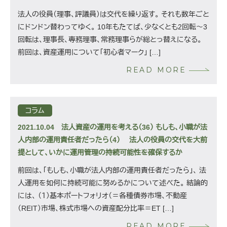
法人の役員（理事、評議員）は交代を繰り返す。 それも数年ごと
にドンドン替わってゆく。 10年もたてば、少なくとも2回転～3
回転は、理事長、専務理事、常務理事らが総とっ替えになる。
前回は、資産運用について「初心者マーク」 […]
READ MORE
コラム
2021.10.04
法人資産の運用を考える（36） もしも、小職が法
人内部の運用責任者だったら（4） 法人の役員の交代を大前
提として、いかに運用管理の持続可能性を確保するか
前回は、「もしも、小職が法人内部の運用責任者だったら」、 法
人運用を如何に持続可能に努めるかについて述べた。 結論的
には、 （１）基本ポートフォリオ（＝各種債券市場、不動産
（REIT）市場、株式市場への資産配分比率＝ET […]
READ MORE